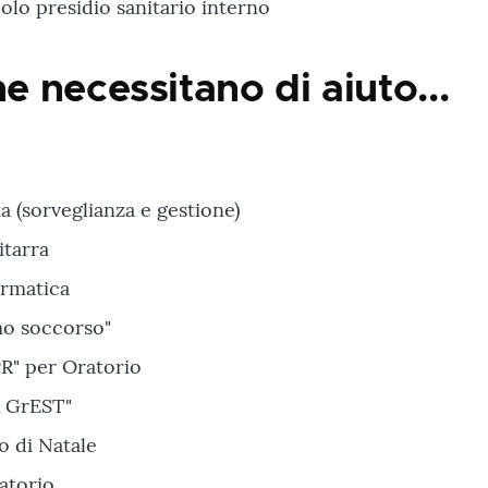
olo presidio sanitario interno
he necessitano di aiuto...
a (sorveglianza e gestione)
itarra
ormatica
mo soccorso"
R" per Oratorio
A GrEST"
o di Natale
atorio