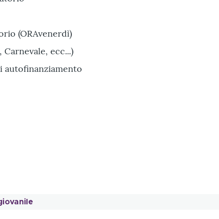
torio (ORAvenerdì)
 Carnevale, ecc...)
 di autofinanziamento
giovanile