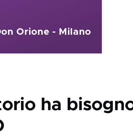
Don Orione - Milano
torio ha bisogno
O