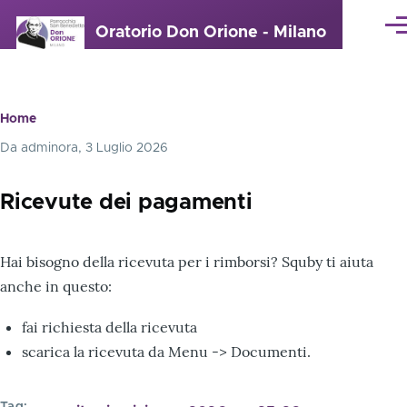
Salta al contenuto principale
Oratorio Don Orione - Milano
Me
Home
Briciole
Da
adminora
, 3 Luglio 2026
di
pane
Ricevute dei pagamenti
Hai bisogno della ricevuta per i rimborsi? Squby ti aiuta
anche in questo:
fai richiesta della ricevuta
scarica la ricevuta da Menu -> Documenti.
Tag