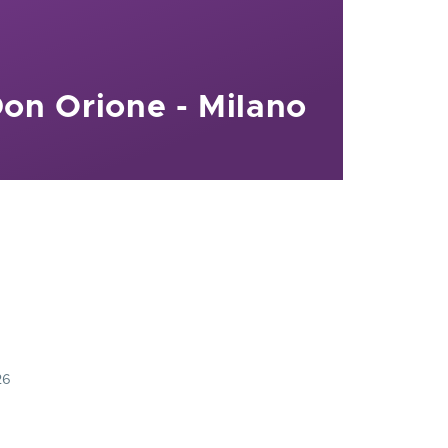
Don Orione - Milano
26