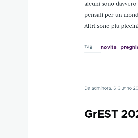
alcuni sono davvero 
pensati per un mondo
Altri sono più picci
Tag
novita
preghi
Da
adminora
, 6 Giugno 2
GrEST 202