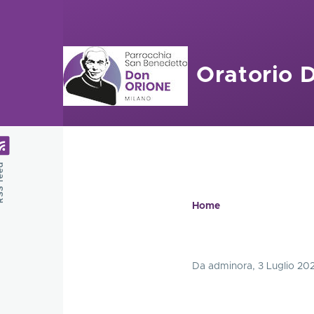
Salta al contenuto principale
Oratorio 
feed
Home
Briciole
di
Da
adminora
, 3 Luglio 20
pane