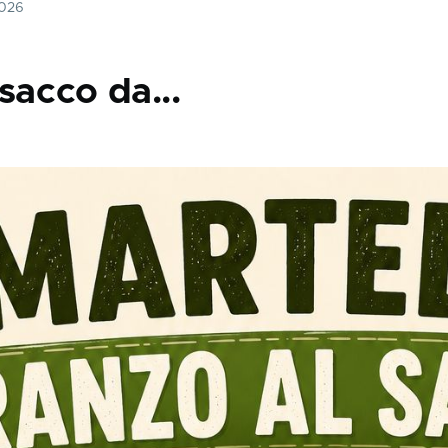
2026
sacco da...