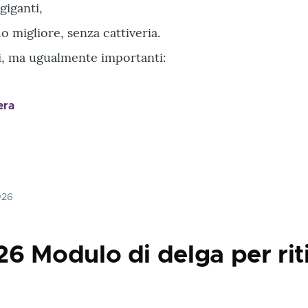
giganti,
 migliore, senza cattiveria.
ni, ma ugualmente importanti:
era
026
6 Modulo di delga per rit