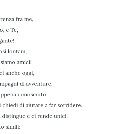
erenza fra me,
o, e Te,
gante!
osì lontani,
 siamo amici!
ci anche oggi,
compagni di avventure,
 appena conosciuto,
 chiedi di aiutare a far sorridere.
i distingue e ci rende unici,
 simili: