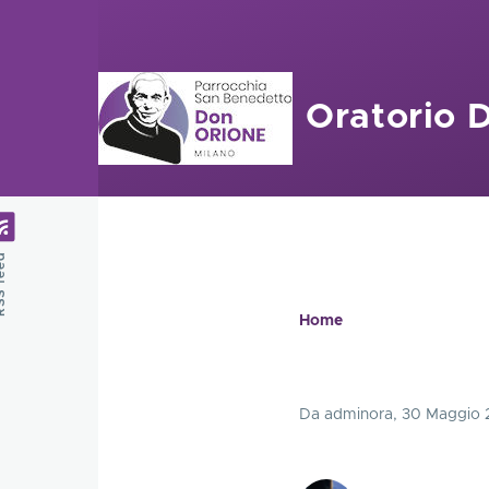
Salta al contenuto principale
Oratorio 
feed
Home
Briciole
di
Da
adminora
, 30 Maggio
pane