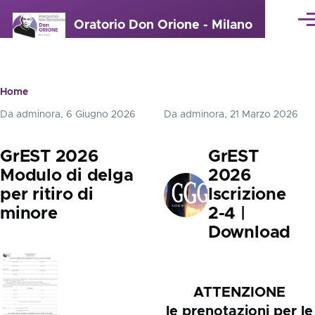
Salta al contenuto principale
Oratorio Don Orione - Milano
Me
Home
Briciole
Da
adminora
, 6 Giugno 2026
Da
adminora
, 21 Marzo 2026
di
pane
GrEST 2026
GrEST
Modulo di delga
2026
per ritiro di
Iscrizione
minore
2-4 |
Download
ATTENZIONE
le prenotazioni per le