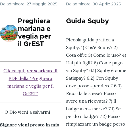
Da
adminora
, 27 Maggio 2025
Da
adminora
, 30 Aprile 2025
Preghiera
Guida Squby
mariana e
veglia per
Piccola guida pratica a
il GrEST
Squby: 1) Cos'è Squby? 2)
Cosa offre 3) Come lo uso? 4)
Hai più figli? 6) Come pago
via Squby? 6.1) Squby è come
Clicca qui per scaricare il
Satispay? 6.2) Con Squby
PDF della "Preghiera
dove posso spendere? 6.3)
mariana e veglia per il
Ricorda le spese? Posso
GrEST"
avere una ricevuta? 7) Il
badge a cosa serve? 7.1) Se
- O Dio vieni a salvarmi
perdo il badge? 7.2) Posso
rimpiazzare un badge perso
Signore vieni presto in mio