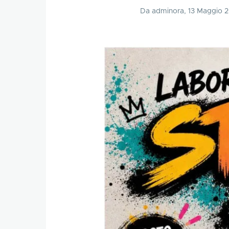
Da
adminora
, 13 Maggio 