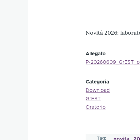
Novità 2026: laborato
Allegato
P-20260609_GrEST_pos
Categoria
Download
GrEST
Oratorio
Tag
novita
20