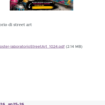
rio di street art
ter-laboratorioStreetArt_1024.pdf
(2.14 MB)
26
ap25-26