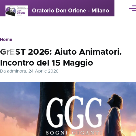
Salta al contenuto principale
Oratorio Don Orione - Milano
Me
Home
Briciole
GrEST 2026: Aiuto Animatori.
di
Incontro del 15 Maggio
pane
Da
adminora
, 24 Aprile 2026