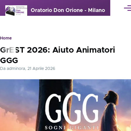
Salta al contenuto principale
Oratorio Don Orione - Milano
Me
Home
Briciole
GrEST 2026: Aiuto Animatori
di
GGG
pane
Da
adminora
, 21 Aprile 2026